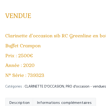
r
i
i
p
n
a
VENDUE
c
l
i
p
a
Clarinette d’occasion sib RC Greenline en boi
l
e
Buffet Crampon
Prix : 2500€
Année : 2020
N° Série : 739323
Catégories :
CLARINETTE D'OCCASION
,
PRO d'occasion - vendues
Description
Informations complémentaires