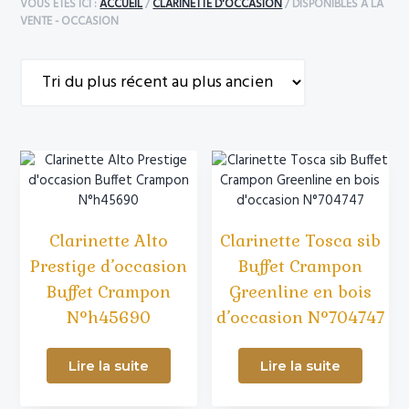
r
i
l
VOUS ÊTES ICI :
ACCUEIL
/
CLARINETTE D'OCCASION
/
DISPONIBLES A LA
i
p
e
VENTE - OCCASION
n
a
p
c
l
r
i
i
p
n
a
c
l
i
e
p
a
l
e
Clarinette Alto
Clarinette Tosca sib
Prestige d’occasion
Buffet Crampon
Buffet Crampon
Greenline en bois
N°h45690
d’occasion N°704747
Lire la suite
Lire la suite