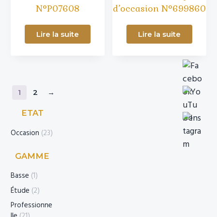
N°P07608
d’occasion N°699860
Lire la suite
Lire la suite
1
2
→
Barre
ETAT
latérale
Occasion
(23)
principale
GAMME
Basse
(1)
Étude
(2)
Professionne
lle
(21)