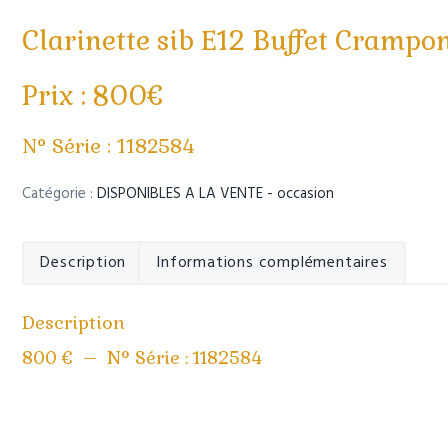
r
i
i
p
Clarinette sib E12 Buffet Crampo
n
a
c
l
Prix : 800€
i
p
a
N° Série : 1182584
l
e
Catégorie :
DISPONIBLES A LA VENTE - occasion
Description
Informations complémentaires
Description
800 € – N° Série : 1182584