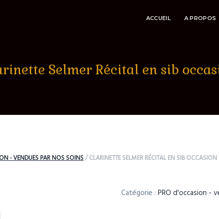
ACCUEIL
A PROPOS
arinette Selmer Récital en sib occas
ON - VENDUES PAR NOS SOINS
/
CLARINETTE SELMER RÉCITAL EN SIB OCCASION
Catégorie :
PRO d'occasion - v