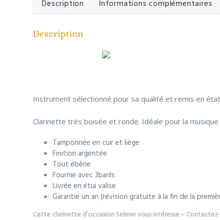
r
i
Description
Informations complémentaires
i
p
n
a
Description
c
l
i
p
a
l
e
Instrument sélectionné pour sa qualité et remis en état
Clarinette très boisée et ronde. Idéale pour la musique
Tamponnée en cuir et liège
Finition argentée
Tout ébène
Fournie avec 3barils
Livrée en étui valise
Garantie un an (révision gratuite à la fin de la premi
Cette clarinette d’occasion Selmer vous intéresse – Contactez