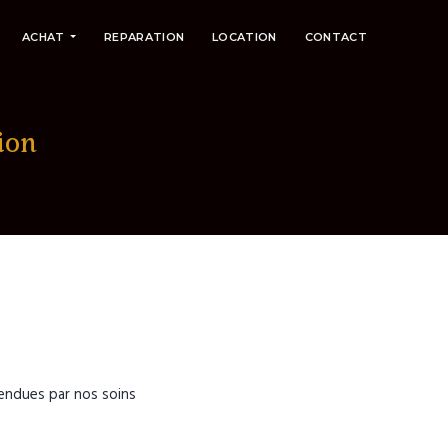
ACHAT
REPARATION
LOCATION
CONTACT
ion
endues par nos soins