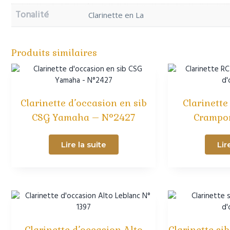
Tonalité
Clarinette en La
Produits similaires
Clarinette d’occasion en sib
Clarinette
CSG Yamaha – N°2427
Crampon
Lire la suite
Lir
Clarinette d’occasion Alto
Clarinette si