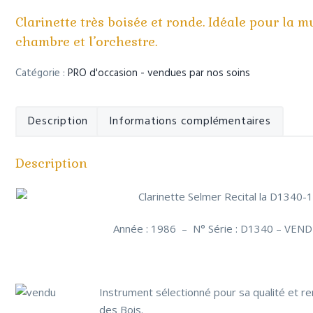
r
i
l
i
p
e
Clarinette très boisée et ronde. Idéale pour la 
n
a
p
chambre et l’orchestre.
c
l
r
i
i
Catégorie :
PRO d'occasion - vendues par nos soins
p
n
a
c
l
i
Description
Informations complémentaires
e
p
a
l
Description
e
Année : 1986 – N° Série : D1340 – VEN
Instrument sélectionné pour sa qualité et re
des Bois.