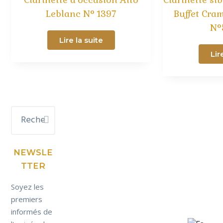
Leblanc N° 1397
Buffet Cra
N°
Lire la suite
Lir
Rechercher
Barre
dans
latérale
ce
principale
site
Web
NEWSLE
TTER
Soyez les
premiers
informés de